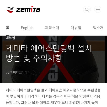
본문 바로가기
홈
English
제품소개
매뉴얼
앱소개
매뉴얼
제미타 에어스탠딩백 설치
방법 및 주의사항
by 제미타코리아
제미타 에어스탠딩백은 물과 에어로만 채워사용하므로 수련생들
이 부딪히거나 타격하다 다치는 경우가 매우 적은 안정한 타격용
품입니다. 그러나 물과 에어로 채우다 보니 과압(지나치게 물이