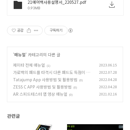
21에어백사용설명서_220527.pdf
0.93MB
공감
구독하기
'
매뉴얼
' 카테고리의 다른 글
제미타 전체 매뉴얼
2023.06.15
(1)
가로백의 패드를 타격시 다른 패드도 득점이 될
2022.07.28
때 조치 방법
Tatajump App 사용방법 및 활용방법
2022.04.28
(0)
(0)
ZESS C APP 사용방법 및 활용방법
2022.04.28
(0)
AR 스피드테스터 앱 영상 매뉴얼
2021.02.16
(0)
관련글