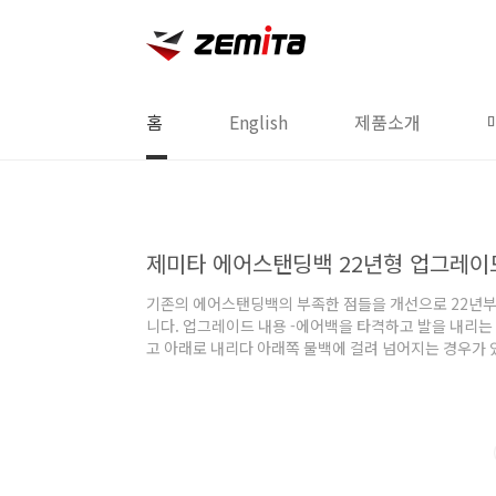
본문 바로가기
홈
English
제품소개
제미타 에어스탠딩백 22년형 업그레이
기존의 에어스탠딩백의 부족한 점들을 개선으로 22년
니다. 업그레이드 내용 -에어백을 타격하고 발을 내리
고 아래로 내리다 아래쪽 물백에 걸려 넘어지는 경우가 
백의 형태를 삼각형태로 변경하여 발을 내릴 때 부딪히
-물백의 형태가 삼각형으로 무게 중심을 보다 아래쪽으로
나 움직이지 않도록 보완하였습니다. -이중공간지의 경
여 막히는 경우가 종종 있어 물을 빼는데 어려움이 있어
합니다.