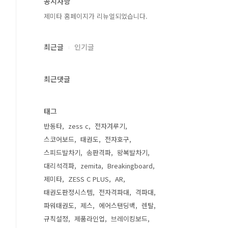
공지사항
제미타 홈페이지가 리뉴얼되었습니다.
최근글
인기글
최근댓글
태그
반동타
zess c
전자겨루기
스코어보드
태권도
전자호구
스피드발차기
송판격파
왕복발차기
대리석격파
zemita
Breakingboard
제미타
ZESS C PLUS
AR
태권도판정시스템
전자격파대
격파대
파워태권도
제스
에어스탠딩백
렌탈
규칙설정
제품라인업
브레이킹보드