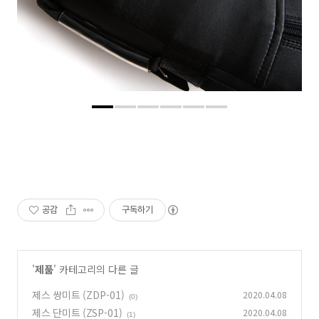
공감
구독하기
'
제품
' 카테고리의 다른 글
제스 쌍미트 (ZDP-01)
2020.04.08
(0)
제스 단미트 (ZSP-01)
2020.04.08
(1)