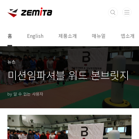
본문 바로가기
홈
English
제품소개
매뉴얼
앱소개
뉴스
미션임파셔블 위드 본브릿지
by 알 수 없는 사용자