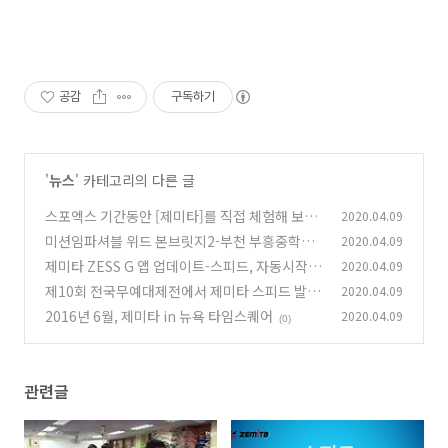
공감
구독하기
'
뉴스
' 카테고리의 다른 글
스포엑스 기간동안 [제미타]를 직접 체험해 보세
2020.04.09
요.
미션임파셔블 위드 본브릿지2-부천 부흥중학교
2020.04.09
(0)
제미타 ZESS G 앱 업데이트-스피드, 자동시작
2020.04.09
(0)
모드 (안드로이드)
제10회 전국무예대제전에서 제미타 스피드 발차
2020.04.09
(0)
기대회 진행
2016년 6월, 제미타 in 뉴욕 타임스퀘어
2020.04.09
(0)
(0)
관련글