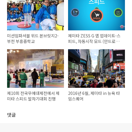
미션임파셔블 위드 본브릿지2-
제미타 ZESS G 앱 업데이트-스
부천 부흥중학교
피드, 자동시작 모드 (안드로이
드)
제10회 전국무예대제전에서 제
2016년 6월, 제미타 in 뉴욕 타
미타 스피드 발차기대회 진행
임스퀘어
댓글