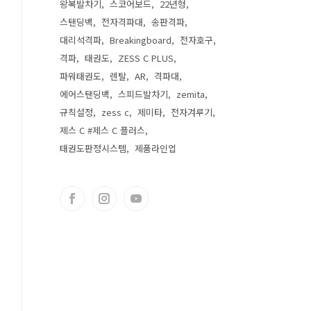
왕복발차기
스코어보드
22년형
스탠딩백
전자격파대
송판격파
대리석격파
Breakingboard
전자호구
격파
태권도
ZESS C PLUS
파워태권도
렌탈
AR
격파대
에어스탠딩백
스피드발차기
zemita
규칙설정
zess c
제미타
전자겨루기
제스 C #제스 C 플러스
태권도판정시스템
제품라인업