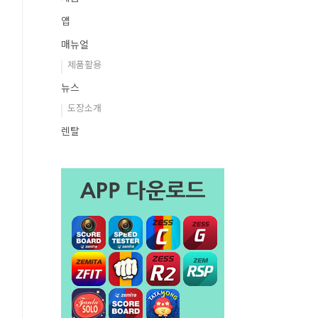
앱
매뉴얼
제품활용
뉴스
도장소개
렌탈