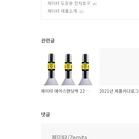
제미타 도장용 전자호구
(6)
제미타 제품소개
(2)
관련글
제미타 에어스탠딩백 22년형 업그레이드 출시
댓글
제미타/Zemita