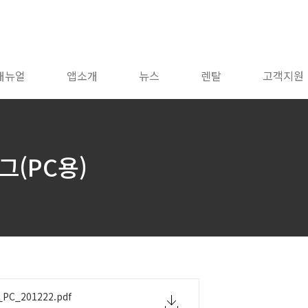
매뉴얼
앱소개
뉴스
렌탈
고객지원
그(PC용)
_PC_201222.pdf