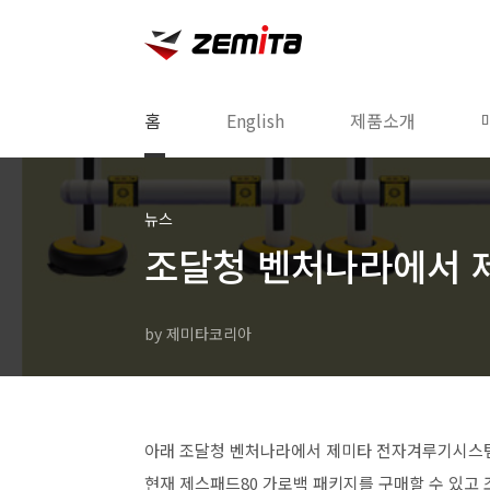
본문 바로가기
홈
English
제품소개
뉴스
조달청 벤처나라에서 
by 제미타코리아
아래 조달청 벤처나라에서 제미타 전자겨루기시스
현재 제스패드80 가로백 패키지를 구매할 수 있고