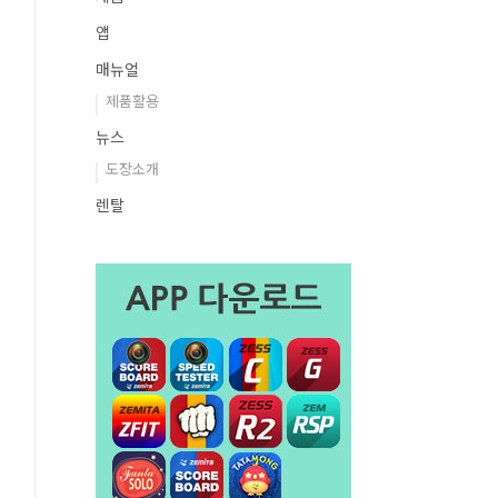
앱
매뉴얼
제품활용
뉴스
도장소개
렌탈