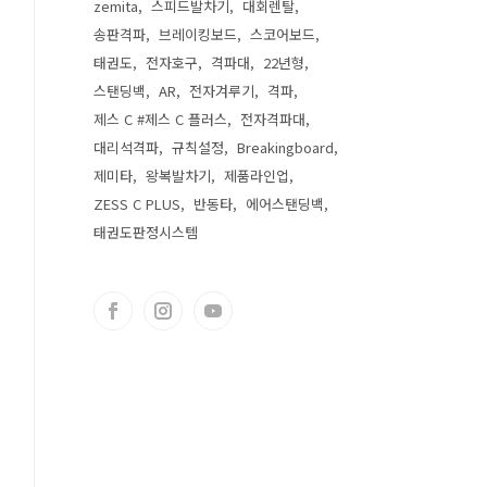
zemita
스피드발차기
대회렌탈
송판격파
브레이킹보드
스코어보드
태권도
전자호구
격파대
22년형
스탠딩백
AR
전자겨루기
격파
제스 C #제스 C 플러스
전자격파대
대리석격파
규칙설정
Breakingboard
제미타
왕복발차기
제품라인업
ZESS C PLUS
반동타
에어스탠딩백
태권도판정시스템